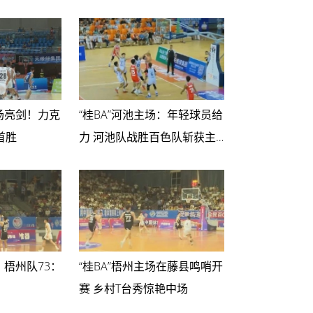
主场亮剑！力克
“桂BA”河池主场：年轻球员给
首胜
力 河池队战胜百色队斩获主
场首胜
：梧州队73：
“桂BA”梧州主场在藤县鸣哨开
赛 乡村T台秀惊艳中场