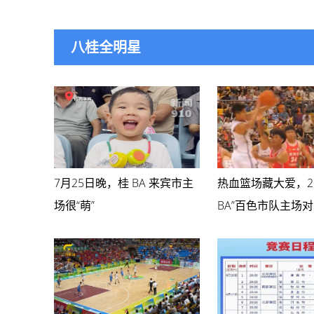
八桂全明星
7月25日晚，桂 BA 来宾市主
热血篮场藏大爱，20
场很“萌”
BA”百色市队主场
队门票发售，定价5
有门票收入将全额
州灾区，用于灾后
保障。一张平价球