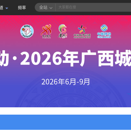
全站
道
频率