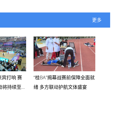
更多
来宾打响 赛
“桂BA”揭幕战赛前保障全面就
动将持续至9
绪 多方联动护航文体盛宴