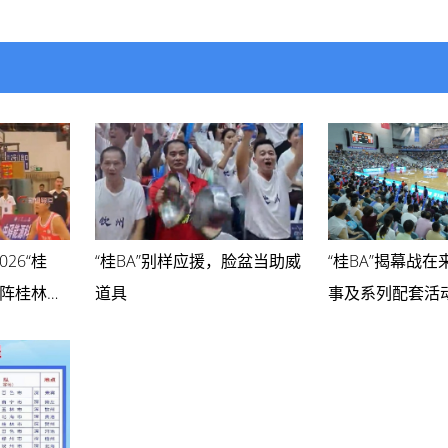
26“桂
“桂BA”别样应援，脸盆当助威
“桂BA”揭幕战在
对阵桂林市
道具
事及系列配套活
-10元，所
月
捐赠南宁横
重建与民生
票，一次善