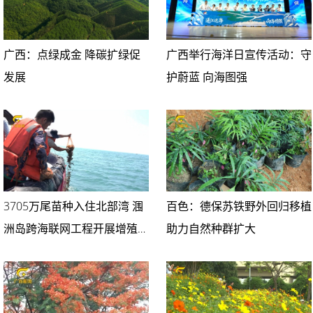
广西：点绿成金 降碳扩绿促
广西举行海洋日宣传活动：守
发展
护蔚蓝 向海图强
3705万尾苗种入住北部湾 涠
百色：德保苏铁野外回归移植
洲岛跨海联网工程开展增殖放
助力自然种群扩大
流活动