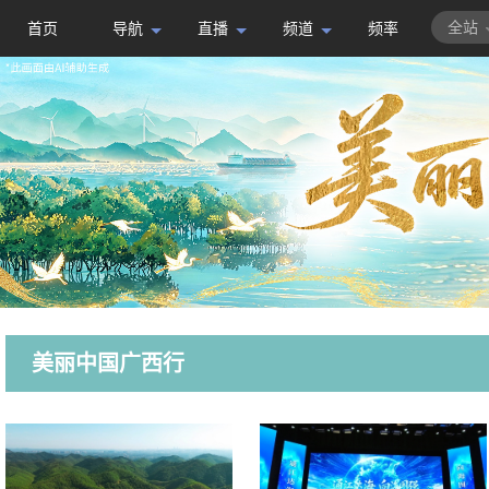
全站
首页
导航
直播
频道
频率
美丽中国广西行