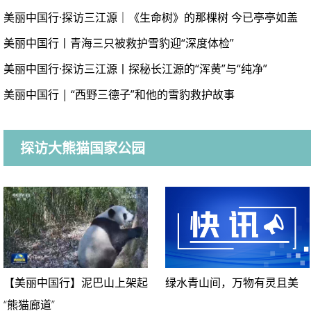
美丽中国行·探访三江源｜《生命树》的那棵树 今已亭亭如盖
美丽中国行丨青海三只被救护雪豹迎“深度体检”
美丽中国行·探访三江源丨探秘长江源的“浑黄”与“纯净”
美丽中国行 | “西野三德子”和他的雪豹救护故事
探访大熊猫国家公园
【美丽中国行】泥巴山上架起
绿水青山间，万物有灵且美
“熊猫廊道”